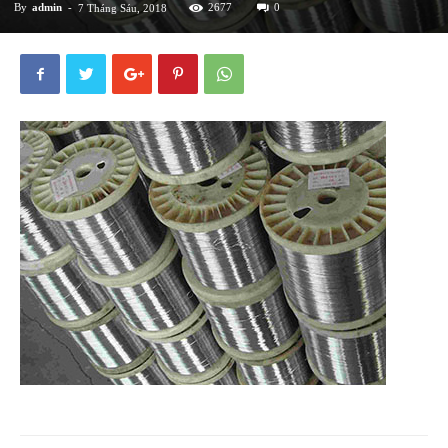
By
admin
-
2677
0
7 Tháng Sáu, 2018