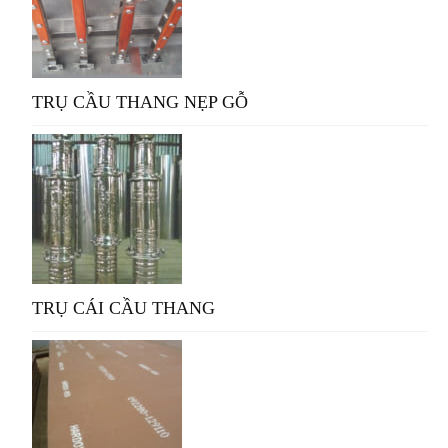
TRỤ CẦU THANG NẸP GỖ
TRỤ CÁI CẦU THANG