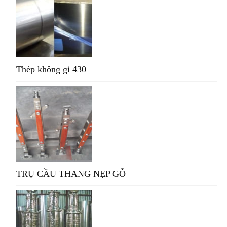
Thép không gỉ 430
TRỤ CẦU THANG NẸP GỖ