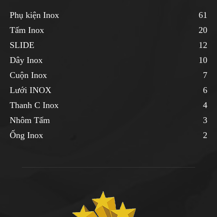
Phụ kiện Inox
61
Tấm Inox
20
SLIDE
12
Dây Inox
10
Cuộn Inox
7
Lưới INOX
6
Thanh C Inox
4
Nhôm Tấm
3
Ống Inox
2