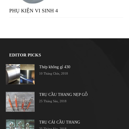
PHỤ KIỆN VI SINH 4
EDITOR PICKS
Thép không gỉ 430
10 Tháng Chín, 2018
TRỤ CẦU THANG NẸP GỖ
25 Tháng Sáu, 2018
TRỤ CÁI CẦU THANG
25 Tháng Sáu, 2018