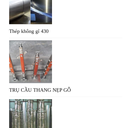
Thép không gỉ 430
TRỤ CẦU THANG NẸP GỖ