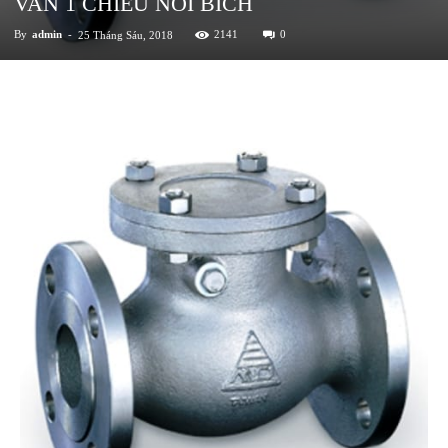
VAN 1 CHIỀU NỐI BÍCH
By
admin
-
2141
0
25 Tháng Sáu, 2018