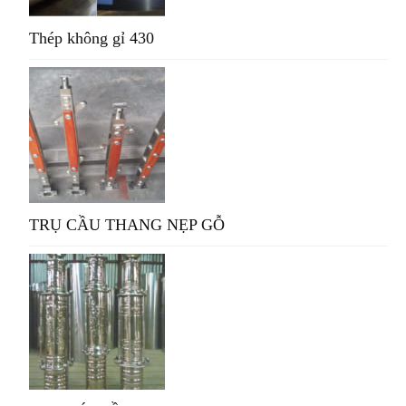
Thép không gỉ 430
TRỤ CẦU THANG NẸP GỖ