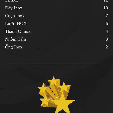
Dây Inox
10
Cuộn Inox
7
Lưới INOX
6
Thanh C Inox
4
Nhôm Tấm
3
Ống Inox
2