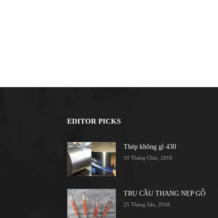
EDITOR PICKS
Thép không gỉ 430
10 Tháng Chín, 2018
TRỤ CẦU THANG NẸP GỖ
25 Tháng Sáu, 2018