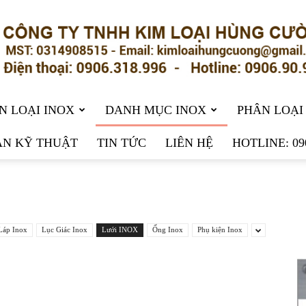
N LOẠI INOX
DANH MỤC INOX
PHÂN LOẠI
N KỸ THUẬT
TIN TỨC
LIÊN HỆ
HOTLINE: 09
Láp Inox
Lục Giác Inox
Lưới INOX
Ống Inox
Phụ kiện Inox