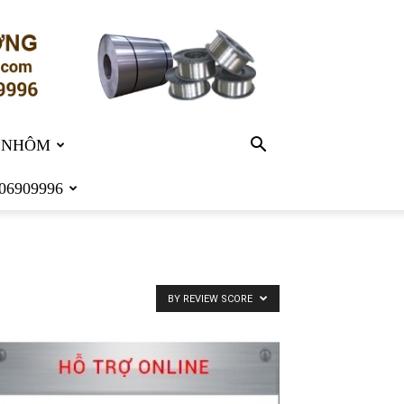
 NHÔM
06909996
BY REVIEW SCORE