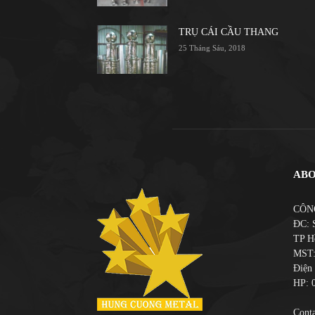
TRỤ CÁI CẦU THANG
25 Tháng Sáu, 2018
ABO
CÔN
ĐC: 
TP H
MST:
Điện 
HP: 
Conta