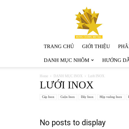
KIM
LOẠI
HÙNG
CƯỜNG
TRANG CHỦ
GIỚI THIỆU
PHÂ
DANH MỤC NHÔM
HƯỚNG DẪ
Home
DANH MỤC INOX
Lưới INOX
LƯỚI INOX
Cáp Inox
Cuộn Inox
Dây Inox
Hộp vuông Inox
No posts to display