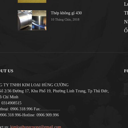
L
T
Thép không gỉ 430
10 Tháng Chín, 2018
N
Ố
UT US
F
G TY TNHH KIM LOẠI HÙNG CƯỜNG
Số 2/36 Đường 17, Khu Phố 19, Phường Linh Trung, Tp Thủ Đức,
ồ Chí Minh
 0314908515
thoại: 0906.318.996 Fax:.................
0906.318.996-Hotline: 0906.909.996
ct us:
kimloaihungcuong@gmail.com