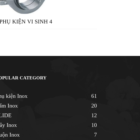
PHỤ KIỆN VI SINH 4
OPULAR CATEGORY
hụ kiện Inox
61
ấm Inox
20
LIDE
12
ây Inox
10
uộn Inox
7