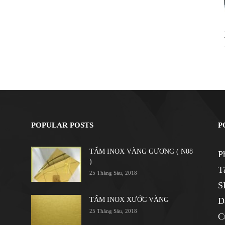
POPULAR POSTS
P
TẤM INOX VÀNG GƯƠNG ( N08
P
)
T
25 Tháng Sáu, 2018
S
TẤM INOX XƯỚC VÀNG
D
25 Tháng Sáu, 2018
C