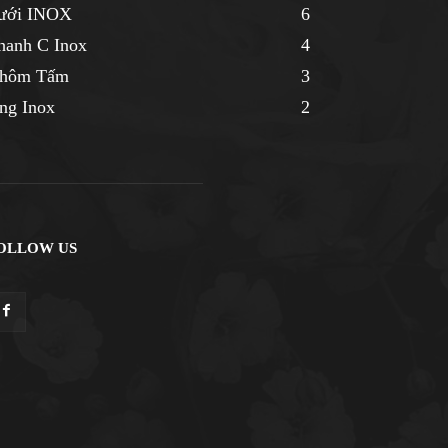
ưới INOX
6
hanh C Inox
4
hôm Tấm
3
ng Inox
2
OLLOW US