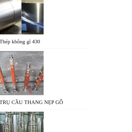
Thép không gỉ 430
TRỤ CẦU THANG NẸP GỖ