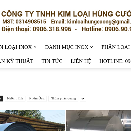
N LOẠI INOX
DANH MỤC INOX
PHÂN LOẠI
N KỸ THUẬT
TIN TỨC
LIÊN HỆ
HOTLINE: 09
n
Nhôm Hình
Nhôm Ống
Nhôm phản quang