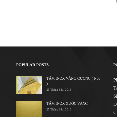
POPULAR POSTS
P
TẤM INOX VÀNG GƯƠNG ( N08
P
)
T
25 Tháng Sáu, 2018
S
TẤM INOX XƯỚC VÀNG
D
25 Tháng Sáu, 2018
C