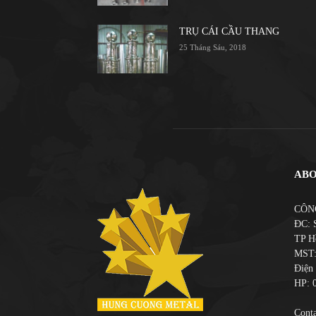
TRỤ CÁI CẦU THANG
25 Tháng Sáu, 2018
ABO
CÔN
ĐC: 
TP H
MST:
Điện 
HP: 
Conta