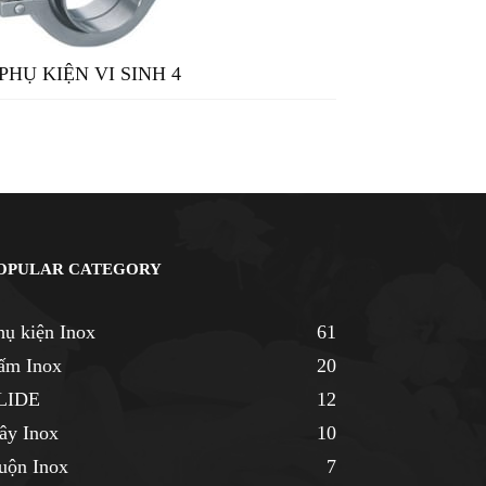
PHỤ KIỆN VI SINH 4
OPULAR CATEGORY
hụ kiện Inox
61
ấm Inox
20
LIDE
12
ây Inox
10
uộn Inox
7