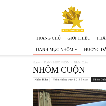
KIM
LOẠI
HÙNG
CƯỜNG
TRANG CHỦ
GIỚI THIỆU
PHÂ
DANH MỤC NHÔM
HƯỚNG DẪ
Home
DANH MỤC NHÔM
Nhôm Cuộn
NHÔM CUỘN
Nhôm Billet
Nhôm chống trượt 1-2-3-5 vạch
Nhôm Cuộ