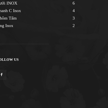
ưới INOX
6
hanh C Inox
4
hôm Tấm
3
ng Inox
2
OLLOW US