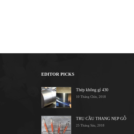
EDITOR PICKS
Thép không gỉ 430
10 Tháng Chín, 2018
TRỤ CẦU THANG NẸP GỖ
25 Tháng Sáu, 2018