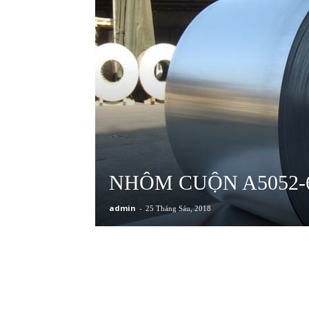
NHÔM CUỘN A5052-
admin
-
25 Tháng Sáu, 2018