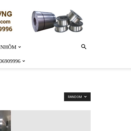
 NHÔM
06909996
RANDOM