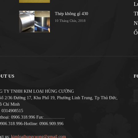
L
T
Thép không gỉ 430
10 Tháng Chín, 2018
N
Ố
UT US
F
G TY TNHH KIM LOẠI HÙNG CƯỜNG
Số 2/36 Đường 17, Khu Phố 19, Phường Linh Trung, Tp Thủ Đức,
ồ Chí Minh
 0314908515
thoại: 0906.318.996 Fax:.................
0906.318.996-Hotline: 0906.909.996
ct us:
kimloaihungcuong@gmail.com