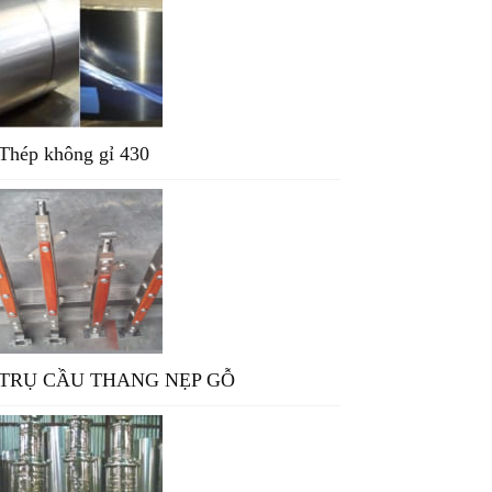
Thép không gỉ 430
TRỤ CẦU THANG NẸP GỖ